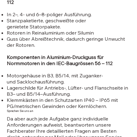
112
In 2–, 4- und 6–8-poliger Ausführung.
Stanzpaketierte, geschweißte oder
genietete Statorpakete.
Rotoren in Reinaluminium oder Silumin
Guss über Abreißtechnik, dadurch geringe Unwucht
der Rotoren.
Komponenten in Aluminium-Druckguss für
Normmotoren in den IEC-Baugrössen 56 – 112
Motorgehäuse in B3, B5/14, mit Zuganker-
und Sacklochausführung.
Lagerschilde für Antriebs-, Lüfter- und Flanschseite in
B3– und B5/14–Ausführung.
Klemmkästen in den Schutzarten IP40 – IP65 mit
PG/metrischen Gewinden oder Kernlöchern.
Sprechen Sie uns an
Da aber auch jede Aufgabe ganz individuelle
Anforderungen aufweist, beantworten unsere
Fachberater Ihre detaillierten Fragen am Besten
direkt, entweder per Mail oder über unsere Service-