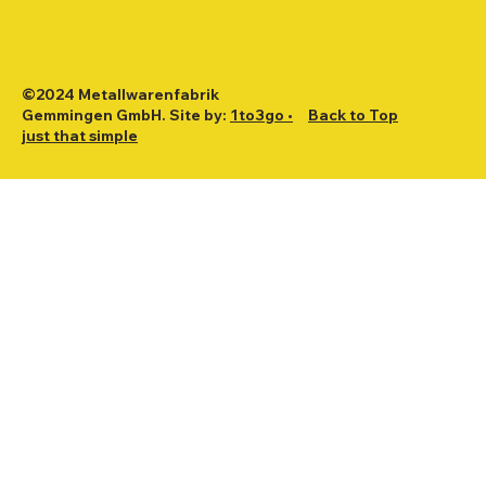
©2024 Metallwarenfabrik
Gemmingen GmbH. Site by:
1to3go •
Back to Top
just that simple